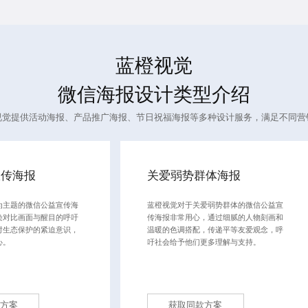
蓝橙视觉
微信海报设计
类型介绍
视觉提供活动海报、产品推广海报、节日祝福海报等多种设计服务，满足不同营
宣传海报
关爱弱势群体海报
为主题的微信公益宣传海
蓝橙视觉对于关爱弱势群体的微信公益宣
染对比画面与醒目的呼吁
传海报非常用心，通过细腻的人物刻画和
对生态保护的紧迫意识，
温暖的色调搭配，传递平等友爱观念，呼
心。
吁社会给予他们更多理解与支持。
方案
获取同款方案