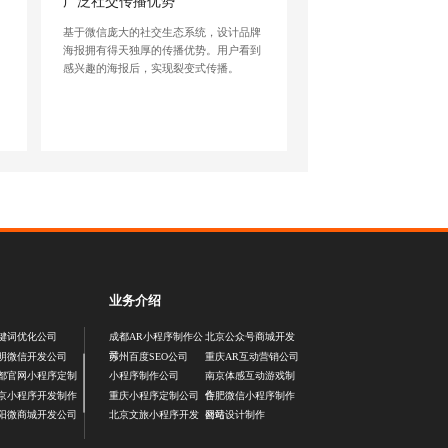
广泛社交传播优势
报
基于微信庞大的社交生态系统，设计品牌
化
海报拥有得天独厚的传播优势。用户看到
感兴趣的海报后，实现裂变式传播。
业务介绍
键词优化公司
成都AR小程序制作公
北京公众号商城开发
司
明微信开发公司
苏州百度SEO公司
重庆AR互动营销公司
都官网小程序定制
小程序制作公司
南京体感互动游戏制
作
京小程序开发制作
重庆小程序定制公司
合肥微信小程序制作
公司
阳微商城开发公司
北京文旅小程序开发
网站设计制作