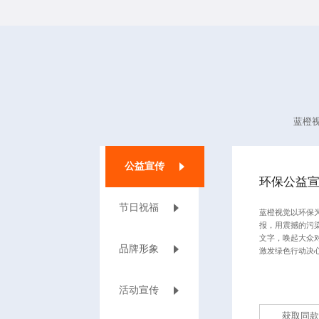
蓝橙
公益宣传
环保公益
节日祝福
蓝橙视觉以环保
报，用震撼的污
文字，唤起大众
品牌形象
激发绿色行动决
活动宣传
获取同款