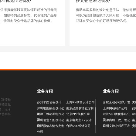
精准视觉传达优势
多元创意表达优势
微信海报能够以高度浓缩且精准的视觉元
借助丰富多样的设计创意手法，微信海
素，如独特的品牌标志、代表性的产品形
可以为品牌塑造赋予无限可能，不断强
象，快速向受众传递品牌的核心价值。
品牌在受众心中的好感度与记忆点。
业务介绍
业务介绍
、
宣传物
苏州平面包装设计
上海KV插画设计公司
合肥互动小程序开发
关
独特文化
深圳地图插画设计公
南京品牌表情包定制
上海网站制作公司
昆
力。无论
司
力您的品
天津三维动画制作公
北京PPT美化公司
武汉SEO优化排名公
成
司
司
深圳创意长图设计公
南京电商主KV设计
天津商城二次开发公
南
司
司
合肥微信表情包定制
合肥SVG设计公司
广州文旅小程序开发
贵
公司