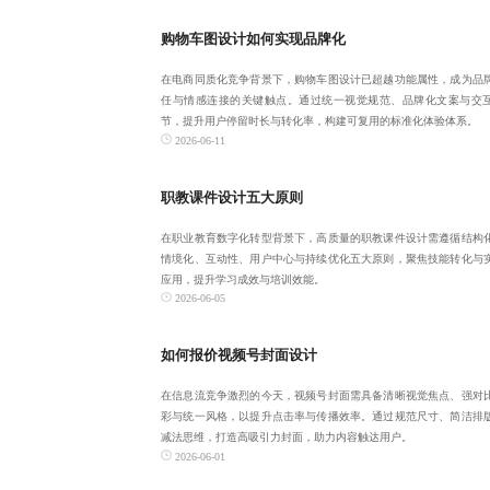
购物车图设计如何实现品牌化
在电商同质化竞争背景下，购物车图设计已超越功能属性，成为品
任与情感连接的关键触点。通过统一视觉规范、品牌化文案与交
节，提升用户停留时长与转化率，构建可复用的标准化体验体系。
2026-06-11
职教课件设计五大原则
在职业教育数字化转型背景下，高质量的职教课件设计需遵循结构
情境化、互动性、用户中心与持续优化五大原则，聚焦技能转化与
应用，提升学习成效与培训效能。
2026-06-05
如何报价视频号封面设计
在信息流竞争激烈的今天，视频号封面需具备清晰视觉焦点、强对
彩与统一风格，以提升点击率与传播效率。通过规范尺寸、简洁排
减法思维，打造高吸引力封面，助力内容触达用户。
2026-06-01