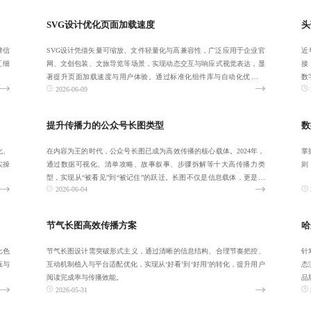
SVG设计优化页面加载速度
头
牌信
SVG设计凭借矢量可缩放、文件轻量化与高兼容性，广泛应用于企业官
近
互细
网、文创包装、文旅导览等场景，实现动态交互与响应式视觉表达，显
接
著提升页面加载速度与用户体验。通过标准化组件库与自动化优化流
数
2026-06-09
程，助力品牌在
价
提升传播力的公众号长图类型
数
化、
在内容为王的时代，公众号长图已成为高效传播的核心载体。2024年，
掌
实操
通过数据可视化、清单攻略、故事叙事、步骤拆解等十大高传播力类
则
型，实现从“被看见”到“被记住”的跃迁。长图不仅是信息载体，更是用
2026-06-04
户关系桥
节气长图高效传播方案
哈
比色
节气长图设计需突破形式主义，通过清晰的信息结构、合理节奏把控、
针
版与
互动机制植入与平台适配优化，实现从‘好看’到‘好用’的转化，提升用户
态
阅读完成率与传播效能。
品
2026-05-31