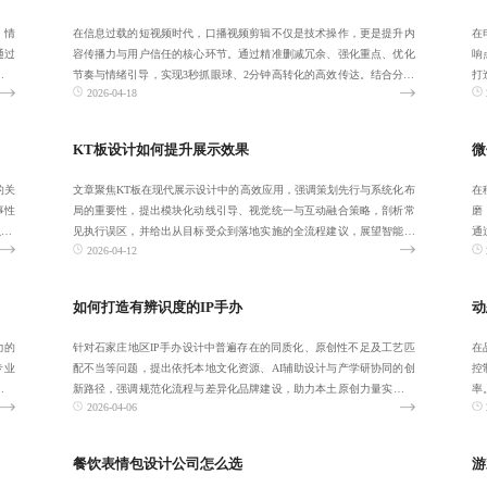
、情
在信息过载的短视频时代，口播视频剪辑不仅是技术操作，更是提升内
在
通过
容传播力与用户信任的核心环节。通过精准删减冗余、强化重点、优化
响
从销
节奏与情绪引导，实现3秒抓眼球、2分钟高转化的高效传达。结合分段
打
2026-04-18
脚本标记、每
留
KT板设计如何提升展示效果
微
的关
文章聚焦KT板在现代展示设计中的高效应用，强调策划先行与系统化布
在
事性
局的重要性，提出模块化动线引导、视觉统一与互动融合策略，剖析常
磨
-6
见执行误区，并给出从目标受众到落地实施的全流程建议，展望智能化
通
2026-04-12
与个性化发展
效
如何打造有辨识度的IP手办
动
力的
针对石家庄地区IP手办设计中普遍存在的同质化、原创性不足及工艺匹
在
专业
配不当等问题，提出依托本地文化资源、AI辅助设计与产学研协同的创
控
关注
新路径，强调规范化流程与差异化品牌建设，助力本土原创力量实现从
率
2026-04-06
概念到量产
化
餐饮表情包设计公司怎么选
游