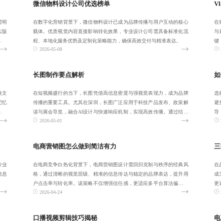
微信物料设计公司优选榜单
V
需明
在数字化营销背景下，微信物料设计已成为品牌传播与用户互动的核心
在
实版
载体。优质视觉内容直接影响转化效果，专业设计公司需具备标准化流
与
果，
程、本地化服务优势及定制化策略能力，确保高效交付与精准表达。
键
2026-05-08
播
长图制作要点解析
如
推文
在短视频盛行的当下，长图凭借高信息密度与强视觉表现力，成为品牌
选
记忆
传播的重要工具。尤其在深圳，长图广泛应用于科技产品发布、政策解
避
品牌
读与展会导览，融合AI设计与快速响应机制，实现高效传播。通过结构
导
2026-05-01
优化与交互设
升
电商营销图怎么做到简洁有力
三
专业
在电商竞争白热化背景下，电商营销图设计需回归克制与秩序的经典风
在
信息
格，通过清晰的视觉层级、精准的信息传达与稳定的品牌表达，提升用
成
户点击率与转化率。该策略不仅增强信任感，更适应多平台算法偏好，
更
2026-04-24
实现高效运营与
梁
口播视频剪辑技巧揭秘
电