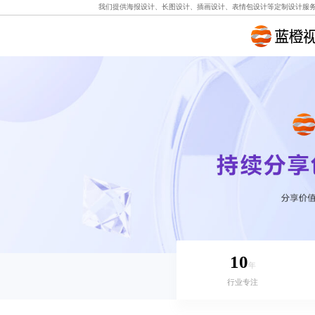
我们提供
海报设计
、
长图设计
、
插画设计
、
表情包设计
等定制设计服
10
年
行业专注