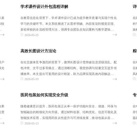
学术课件设计外包流程详解
详
从基
在教育信息化背景下，学术课件设计已成为提升教学质量与实现个性化
在
I技
学习的关键环节。本文系统阐述了从需求明确、内容策划到视觉呈现、
科
务。
多轮审校的全流程管理方法，强调专业团队在知识重构与教学逻辑优化
旅
2026-05-25
中的核心作用，
成
高效长图设计方法论
粽
用户
在社交媒体竞争激烈的背景下，微博长图设计需突破信息层级混乱、配
在
曝光
色冲突、文字过多等痛点，通过清晰结构、视觉协调与轻量交互提升传
目
播效率。本文提出可复用的设计框架，助力品牌实现高效内容触达与转
风
2026-05-19
化。
维
医药包装如何实现安全升级
专
效果
随着健康意识提升，医药包装正从单一保护功能向安全、便捷、环保与
在
盖需
智能融合的精细化方向升级。通过材料创新、结构优化、信息可视化及
存
与可
智能技术应用，实现用药依从性提升与可持续发展，推动包装从容器向
题
2026-05-13
综合解决方案演
门