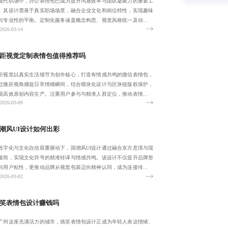
现代职场中，办公表情包已成为提升沟通效率与团队凝聚力的重要工
。其设计需基于真实职场场景，融合企业文化和岗位特性，实现趣味
与专业性的平衡。定制化服务涵盖概念构思、视觉风格统一及动态效
2026-03-14
优化，助力企
距视觉定制表情包值得推荐吗
距视觉以真实生活细节为创作核心，打造有情感共鸣的微信表情包，
过微距视角捕捉日常情绪瞬间，结合模块化设计与区块链版权保护，
现高效原创内容生产。注重用户参与与精准人群定位，推动表情包从
2026-03-09
乐化向人文化
潮风UI设计如何出彩
数字化与文化自信双重驱动下，国潮风UI设计通过融合东方意境与现
极简，实现文化符号的精准转译与情感共鸣。该设计不仅提升品牌形
与用户粘性，更推动品牌从视觉包装迈向精神认同，成为连接传统与
2026-03-02
来的重要桥
笑表情包设计赚钱吗
广州这座充满活力的城市，搞笑表情包设计正成为年轻人表达情绪、