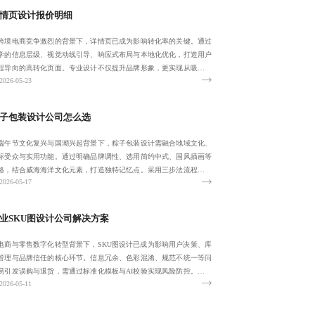
情页设计报价明细
跨境电商竞争激烈的背景下，详情页已成为影响转化率的关键。通过
学的信息层级、视觉动线引导、响应式布局与本地化优化，打造用户
程导向的高转化页面。专业设计不仅提升品牌形象，更实现从吸引到
2026-05-23
交的闭环。我
子包装设计公司怎么选
端午节文化复兴与国潮兴起背景下，粽子包装设计需融合地域文化、
标受众与实用功能。通过明确品牌调性、选用简约中式、国风插画等
格，结合威海海洋文化元素，打造独特记忆点。采用三步法流程与三
2026-05-17
评估模型，提
业SKU图设计公司解决方案
电商与零售数字化转型背景下，SKU图设计已成为影响用户决策、库
管理与品牌信任的核心环节。信息冗余、色彩混淆、规范不统一等问
易引发误购与退货，需通过标准化模板与AI校验实现风险防控。跨部
2026-05-11
协同与智