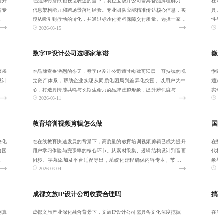
提升
在品牌传播依赖视觉表达的当下，易拉宝设计公司需具备品牌理解力、
在
牌专
信息架构能力和跨场景落地经验。专业团队应能精准传达核心信息，实
具
文方
现从吸引到行动的转化，并通过标准化流程保障交付质量。选择一家有
性
2026-03-15
实战案例支撑、
果
数字IP设计公司选哪家靠谱
微
流程
在品牌竞争激烈的今天，数字IP设计公司通过构建可延展、可持续的视
微
设计
觉资产体系，帮助企业实现从同质化困局到差异化突围。以用户为中
通
心，打造具情感共鸣与长期生命力的品牌虚拟形象，提升辨识度与用户
实
2026-03-11
粘性，助力企业
娱
教育培训视频剪辑怎么做
国
块化
在在线教育快速发展的背景下，高质量的教育培训视频剪辑已成为提升
在
的困
用户学习体验与完课率的核心环节。从素材采集、逻辑结构设计到音画
代
化，
同步、字幕添加及平台适配导出，系统化流程确保内容专业、节奏流
象
2026-03-04
畅、重点突出。通
未
成都文旅IP设计公司收费合理吗
搞
例真
成都文旅产业深化融合背景下，文旅IP设计公司需具备文化深度挖掘、
在