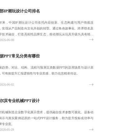
部IP潮玩设计公司排名
年来，中国IP潮玩设计公司依托内容创新、生态构建与用户情感连
，实现从产品制造向文化共创的转型。通过角色故事化、跨界联名及
字技术融合，打造高粘性品牌生态，推动潮玩从玩具升级为具有精神
2026-06-08
值的文化符号
据PPT常见分类有哪些
握趋势、对比、结构、流程与预测五类数据PPT的适用场景与设计原
，可有效提升汇报逻辑性与专业质感，助力信息精准传达。
2026-06-02
尔滨专业机械PPT设计
对机械制造企业数字化展示需求，提供融合技术参数可视化、设备动
演示与真实案例还原的一站式PPT设计服务，助力提升投标成功率与
牌专业度。
2026-05-29