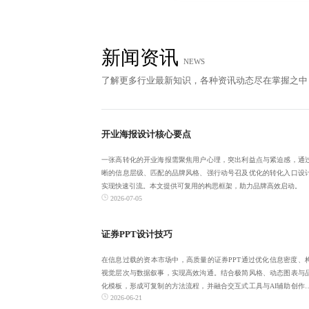
新闻资讯
NEWS
了解更多行业最新知识，各种资讯动态尽在掌握之中
开业海报设计核心要点
一张高转化的开业海报需聚焦用户心理，突出利益点与紧迫感，通
晰的信息层级、匹配的品牌风格、强行动号召及优化的转化入口设
实现快速引流。本文提供可复用的构思框架，助力品牌高效启动。
2026-07-05
证券PPT设计技巧
在信息过载的资本市场中，高质量的证券PPT通过优化信息密度、
视觉层次与数据叙事，实现高效沟通。结合极简风格、动态图表与
化模板，形成可复制的方法流程，并融合交互式工具与AI辅助创作
2026-06-21
升说服力与