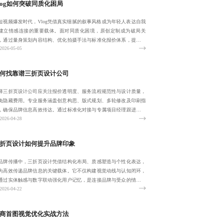
log如何突破同质化困局
短视频爆发时代，Vlog凭借真实细腻的叙事风格成为年轻人表达自我
建立情感连接的重要载体。面对同质化困境，原创定制成为破局关
，通过量身策划内容结构、优化拍摄手法与标准化报价体系，提升传
2026-05-05
力与商业价
何找靠谱三折页设计公司
择三折页设计公司应关注报价透明度、服务流程规范性与设计质量，
免隐藏费用。专业服务涵盖创意构思、版式规划、多轮修改及印刷指
，确保品牌信息高效传达。通过标准化对接与专属项目经理跟进，提
2026-04-28
交付效率，实
折页设计如何提升品牌印象
品牌传播中，三折页设计凭借结构化布局、质感塑造与个性化表达，
为高效传递品牌信息的关键载体。它不仅构建视觉动线与认知闭环，
通过实体触感与数字联动强化用户记忆，是连接品牌与受众的情感桥
2026-04-22
。
商首图视觉优化实战方法