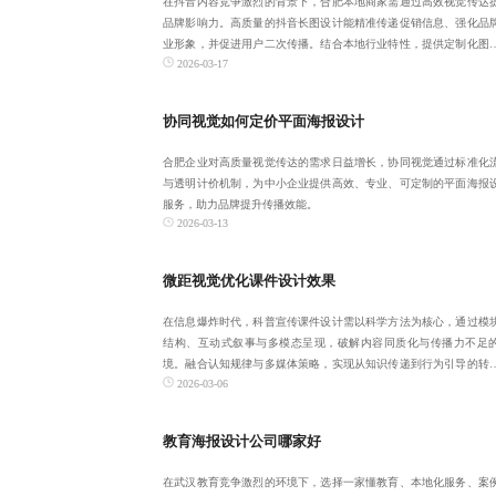
在抖音内容竞争激烈的背景下，合肥本地商家需通过高效视觉传达
品牌影响力。高质量的抖音长图设计能精准传递促销信息、强化品
业形象，并促进用户二次传播。结合本地行业特性，提供定制化图
2026-03-17
案，助力企业实
协同视觉如何定价平面海报设计
合肥企业对高质量视觉传达的需求日益增长，协同视觉通过标准化
与透明计价机制，为中小企业提供高效、专业、可定制的平面海报
服务，助力品牌提升传播效能。
2026-03-13
微距视觉优化课件设计效果
在信息爆炸时代，科普宣传课件设计需以科学方法为核心，通过模
结构、互动式叙事与多模态呈现，破解内容同质化与传播力不足
境。融合认知规律与多媒体策略，实现从知识传递到行为引导的转
2026-03-06
让科学真正走进人
教育海报设计公司哪家好
在武汉教育竞争激烈的环境下，选择一家懂教育、本地化服务、案