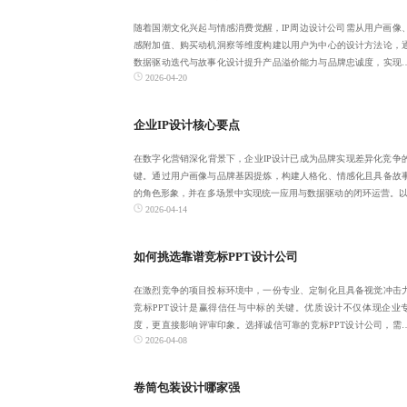
随着国潮文化兴起与情感消费觉醒，IP周边设计公司需从用户画像
感附加值、购买动机洞察等维度构建以用户为中心的设计方法论，
数据驱动迭代与故事化设计提升产品溢价能力与品牌忠诚度，实现
2026-04-20
量增长到长期
企业IP设计核心要点
在数字化营销深化背景下，企业IP设计已成为品牌实现差异化竞争
键。通过用户画像与品牌基因提炼，构建人格化、情感化且具备故
的角色形象，并在多场景中实现统一应用与数据驱动的闭环运营。以3
2026-04-14
个月为周
如何挑选靠谱竞标PPT设计公司
在激烈竞争的项目投标环境中，一份专业、定制化且具备视觉冲击
竞标PPT设计是赢得信任与中标的关键。优质设计不仅体现企业
度，更直接影响评审印象。选择诚信可靠的竞标PPT设计公司，需
2026-04-08
案例真实性、
卷筒包装设计哪家强