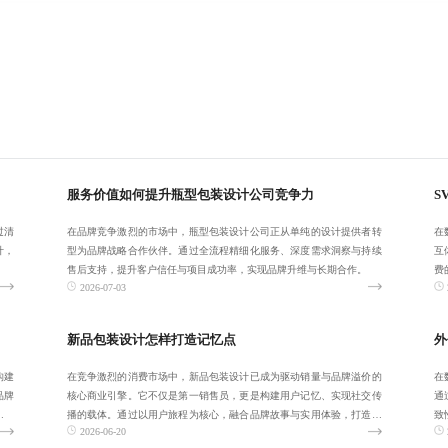
服务价值如何提升瓶型包装设计公司竞争力
S
过清
在品牌竞争激烈的市场中，瓶型包装设计公司正从单纯的设计提供者转
在
计，
型为品牌战略合作伙伴。通过全流程精细化服务、深度需求洞察与持续
互
售后支持，提升客户信任与项目成功率，实现品牌升维与长期合作。
费
2026-07-03
差
新品包装设计怎样打造记忆点
外
构建
在竞争激烈的消费市场中，新品包装设计已成为驱动销量与品牌溢价的
在
品牌
核心商业引擎。它不仅是第一销售员，更是构建用户记忆、实现社交传
通
，提
播的载体。通过以用户旅程为核心，融合品牌故事与实用体验，打造具
致
2026-06-20
有辨识度与延展