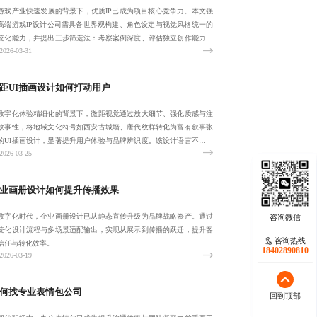
游戏产业快速发展的背景下，优质IP已成为项目核心竞争力。本文强
高端游戏IP设计公司需具备世界观构建、角色设定与视觉风格统一的
统化能力，并提出三步筛选法：考察案例深度、评估独立创作能力、
2026-03-31
确收费透
距UI插画设计如何打动用户
数字化体验精细化的背景下，微距视觉通过放大细节、强化质感与注
故事性，将地域文化符号如西安古城墙、唐代纹样转化为富有叙事张
的UI插画设计，显著提升用户体验与品牌辨识度。该设计语言不仅增
2026-03-25
界面真实感
业画册设计如何提升传播效果
数字化时代，企业画册设计已从静态宣传升级为品牌战略资产。通过
统化设计流程与多场景适配输出，实现从展示到传播的跃迁，提升客
咨询热线
咨询热线
信任与转化效率。
17723342546
18402890810
2026-03-19
何找专业表情包公司
回到顶部
回到顶部