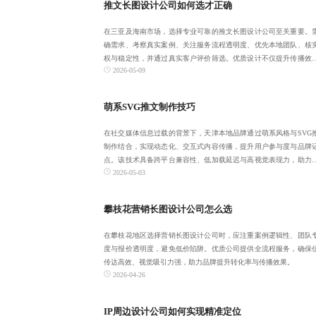
推文长图设计公司如何选才正确
在三亚及海南市场，选择专业可靠的推文长图设计公司至关重要。
确需求、考察真实案例、关注服务流程透明度、优先本地团队、核
权与稳定性，并通过真实客户评价筛选。优质设计不仅提升传播效
2026-05-09
更助力品牌转化
萌系SVG推文制作技巧
在社交媒体信息过载的背景下，天津本地品牌通过萌系风格与SVG
制作结合，实现动态化、交互式内容传播，提升用户参与度与品牌
点。该技术具备跨平台兼容性、低加载延迟与高视觉表现力，助力
2026-05-03
构建情感连接
攀枝花营销长图设计公司怎么选
在攀枝花地区选择营销长图设计公司时，应注重案例逻辑性、团队
度与报价透明度，避免低价陷阱。优质公司提供全流程服务，确保
传达高效、视觉吸引力强，助力品牌提升转化率与传播效果。
2026-04-26
IP周边设计公司如何实现精准定位