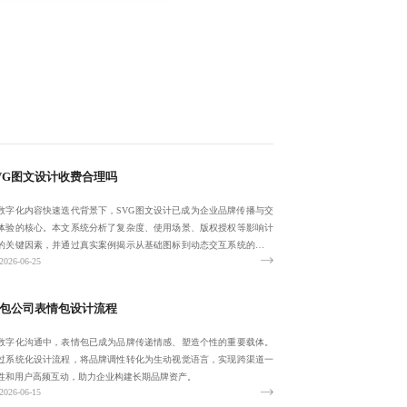
VG图文设计收费合理吗
数字化内容快速迭代背景下，SVG图文设计已成为企业品牌传播与交
体验的核心。本文系统分析了复杂度、使用场景、版权授权等影响计
的关键因素，并通过真实案例揭示从基础图标到动态交互系统的费用
2026-06-25
异，提醒客
包公司表情包设计流程
数字化沟通中，表情包已成为品牌传递情感、塑造个性的重要载体。
过系统化设计流程，将品牌调性转化为生动视觉语言，实现跨渠道一
性和用户高频互动，助力企业构建长期品牌资产。
2026-06-15