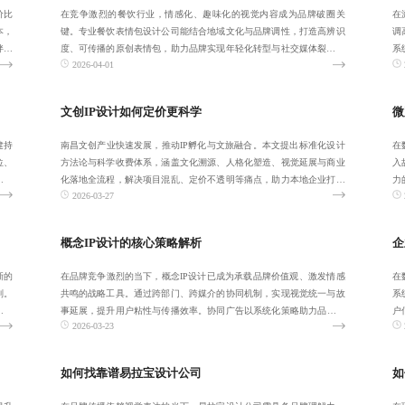
价比
在竞争激烈的餐饮行业，情感化、趣味化的视觉内容成为品牌破圈关
在
本，
键。专业餐饮表情包设计公司能结合地域文化与品牌调性，打造高辨识
调
伴，
度、可传播的原创表情包，助力品牌实现年轻化转型与社交媒体裂变传
系
2026-04-01
播。
明
文创IP设计如何定价更科学
微
建持
南昌文创产业快速发展，推动IP孵化与文旅融合。本文提出标准化设计
在
位、
方法论与科学收费体系，涵盖文化溯源、人格化塑造、视觉延展与商业
入
品牌
化落地全流程，解决项目混乱、定价不透明等痛点，助力本地企业打造
力
2026-03-27
可持续变现的
强
概念IP设计的核心策略解析
企
晰的
在品牌竞争激烈的当下，概念IP设计已成为承载品牌价值观、激发情感
在
划。
共鸣的战略工具。通过跨部门、跨媒介的协同机制，实现视觉统一与故
系
化效
事延展，提升用户粘性与传播效率。协同广告以系统化策略助力品牌构
户
2026-03-23
建高辨识度、
如何找靠谱易拉宝设计公司
如