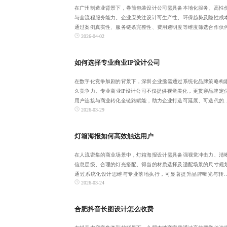
在广州制造业背景下，卷筒包装设计公司需具备本地化服务、高性
与全流程服务能力。企业应关注设计可生产性、环保趋势及隐性成
通过案例真实性、服务链条完整性、费用透明度等维度筛选合作伙
2026-04-02
确保设计既美观
如何选择专业商业IP设计公司
在数字化竞争加剧的背景下，深圳企业亟需通过系统化品牌策略构
久竞争力。专业商业IP设计公司不仅提供视觉美化，更贯穿品牌定
用户连接与商业转化全链路赋能，助力企业打造可延展、可迭代的
2026-03-29
资产。筛选时
灯箱海报如何高效触达用户
在人流密集的商业场景中，灯箱海报设计需具备强视觉冲击力、清
信息层级、合理的灯光搭配、得当的材质选择及适配场景的尺寸规
通过系统化设计思维与专业落地执行，可显著提升品牌曝光与转
2026-03-24
果，实现高效线下
合肥抖音长图设计怎么收费