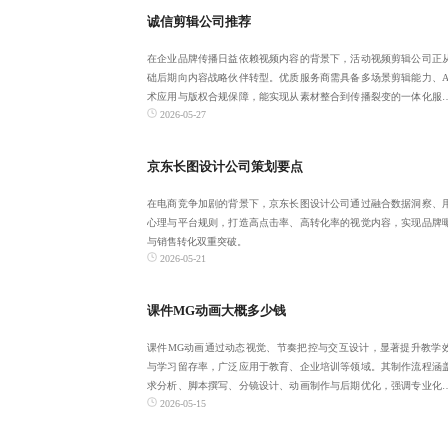
诚信剪辑公司推荐
在企业品牌传播日益依赖视频内容的背景下，活动视频剪辑公司正
础后期向内容战略伙伴转型。优质服务商需具备多场景剪辑能力、A
术应用与版权合规保障，能实现从素材整合到传播裂变的一体化服
2026-05-27
企业应关注真
京东长图设计公司策划要点
在电商竞争加剧的背景下，京东长图设计公司通过融合数据洞察、
心理与平台规则，打造高点击率、高转化率的视觉内容，实现品牌
与销售转化双重突破。
2026-05-21
课件MG动画大概多少钱
课件MG动画通过动态视觉、节奏把控与交互设计，显著提升教学
与学习留存率，广泛应用于教育、企业培训等领域。其制作流程涵
求分析、脚本撰写、分镜设计、动画制作与后期优化，强调专业化
2026-05-15
复用性，正朝着